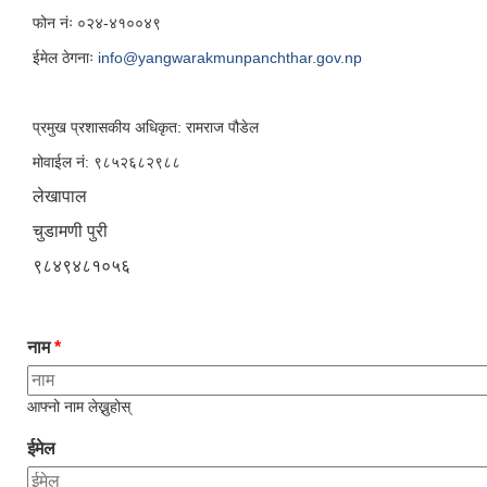
फोन नंः ०२४-४१००४९
ईमेल ठेगनाः
info@yangwarakmunpanchthar.gov.np
प्रमुख प्रशासकीय अधिकृत: रामराज पौडेल
मोवाईल नं: ९८५२६८२९८८
लेखापाल
चुडामणी पुरी
९८४९४८१०५६
नाम
*
आफ्नो नाम लेख्नुहोस्
ईमेल