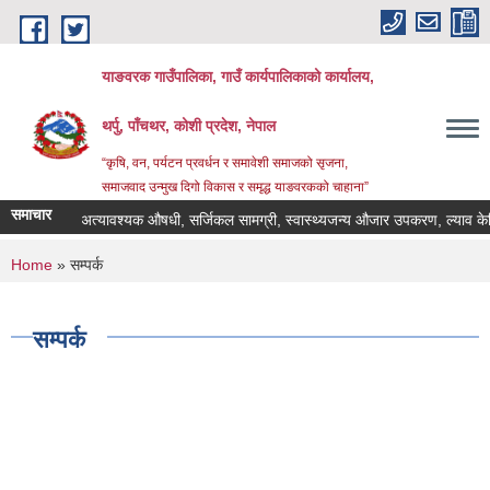
Skip to main content
याङवरक गाउँपालिका, गाउँ कार्यपालिकाको कार्यालय,
थर्पु, पाँचथर, कोशी प्रदेश, नेपाल
“कृषि, वन, पर्यटन प्रवर्धन र समावेशी समाजको सृजना,
समाजवाद उन्मुख दिगो विकास र समृद्ध याङवरकको चाहाना”
समाचार
अत्यावश्यक औषधी, सर्जिकल सामग्री, स्वास्थ्यजन्य औजार उपकरण, ल्याव केमिकल
You are here
Home
» सम्पर्क
सम्पर्क