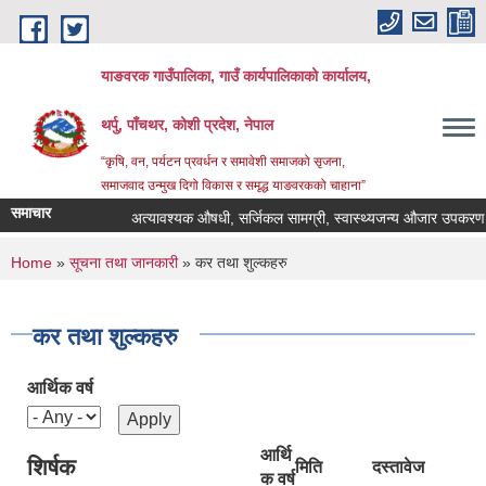
Skip to main content
याङवरक गाउँपालिका, गाउँ कार्यपालिकाको कार्यालय,
थर्पु, पाँचथर, कोशी प्रदेश, नेपाल
“कृषि, वन, पर्यटन प्रवर्धन र समावेशी समाजको सृजना,
समाजवाद उन्मुख दिगो विकास र समृद्ध याङवरकको चाहाना”
समाचार
अत्यावश्यक औषधी, सर्जिकल सामग्री, स्वास्थ्यजन्य औजार उपकरण, ल्य
You are here
Home
»
सूचना तथा जानकारी
» कर तथा शुल्कहरु
कर तथा शुल्कहरु
आर्थिक वर्ष
आर्थि
शिर्षक
मिति
दस्तावेज
क वर्ष