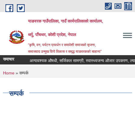
Skip to main content
याङवरक गाउँपालिका, गाउँ कार्यपालिकाको कार्यालय,
थर्पु, पाँचथर, कोशी प्रदेश, नेपाल
“कृषि, वन, पर्यटन प्रवर्धन र समावेशी समाजको सृजना,
समाजवाद उन्मुख दिगो विकास र समृद्ध याङवरकको चाहाना”
समाचार
अत्यावश्यक औषधी, सर्जिकल सामग्री, स्वास्थ्यजन्य औजार उपकरण, ल्याव के
You are here
Home
» सम्पर्क
सम्पर्क