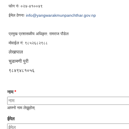
फोन नंः ०२४-४१००४९
ईमेल ठेगनाः
info@yangwarakmunpanchthar.gov.np
प्रमुख प्रशासकीय अधिकृत: रामराज पौडेल
मोवाईल नं: ९८५२६८२९८८
लेखापाल
चुडामणी पुरी
९८४९४८१०५६
नाम
*
आफ्नो नाम लेख्नुहोस्
ईमेल