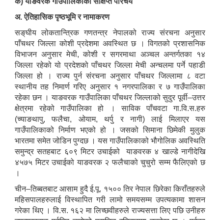
क) याङवरक गाउँपालिकाको संक्षिप्त परिचय
अ. ऐतिहासिक पृष्ठभूमि र नामाकरण
सङ्‌घीय लोकतान्त्रिक गणतन्त्र नेपालको राज्य संरचना अनुसार
पाँचथर जिल्ला कोशी प्रदेशमा अवस्थित छ । विगतको प्रशासनिक
विभाजन अनुसार मेची, कोशी र सगरमाथा अञ्चल अन्तर्गतका १४
जिल्ला रहेको यो प्रदेशको पाँचथर जिल्ला मेची अन्चलमा पर्ने पहाडी
जिल्ला हो । राज्य पुर्न संरचना अनुसार पाँचथर जिल्लामा ८ वटा
स्थानीय तह निमार्ण गरिए अनुसार १ नगरपालिका र ७ गाउँपालिका
रहेका छन । याङवरक गाउँपालिका पाँचथर जिल्लाको सुदुर पूर्वी–उत्तर
क्षेत्रमा रहेको गाउँपालिका हो । साविक पाँचवटा गा.वि.स.हरु
(च्याङथापु, फलैचा, ओयाम, थर्पु र नागी) लाई मिलाएर यस
गाउँपालिकाको निर्माण भएको हो । जसको सिमाना छिमेकी मुलुक
भारतमा समेत जोडिन पुग्दछ । यस गाउँपालिकाको भौगोलिक अवस्थिति
समुन्द्र सतहबाट ६०९ मिटर उचाईको याङवरक ४ खाल्डे नागीदेखि
४५७५ मिटर उचाईको याङवरक २ फलैचाको चुचुरो सम्म फैलिएको छ
।
चीन–तिब्बतबाट आसाम हुदै ई.पू. १५०० तिर नेपाल छिरेका किराँतहरुले
महिसपालहरुलाई विस्थापित गरी लामो समयसम्म उपत्यकामा शासन
गरेका थिए । वि.स. १६२ मा लिच्छवीहरुले राज्यसत्ता लिए पछि उनीहरु