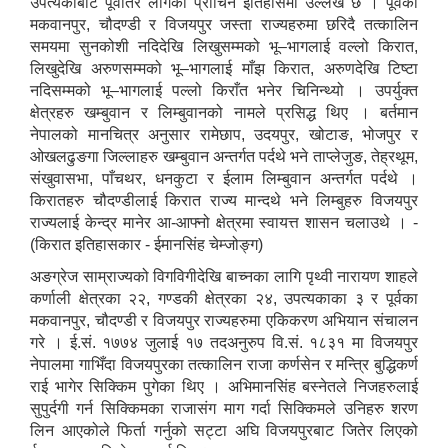
उपत्यकाबाट पूर्वतिर लागेको प्राचिन इतिहासमा उल्लेख छ । पूर्वका
मकवानपुर, चौदण्डी र विजयपुर जस्ता राज्यहरुमा छरिदै तत्कालिन
समयमा सुनकोशी नदिदेखि लिखुसम्मको भू–भागलाई वल्लो किरात,
लिखुदेखि अरुणसम्मको भू–भागलाई माँझ किरात, अरुणदेखि टिष्टा
नदिसम्मको भू–भागलाई पल्लो किराँत भनेर चिनिन्थ्यो । उपर्युक्त
क्षेत्रहरु खम्बुवान र लिम्बुवानको नामले प्रसिद्ध थिए । बर्तमान
नेपालको मानचित्र अनुसार रामेछाप, उदयपुर, खोटाङ, भोजपुर र
ओखलढुङगा जिल्लाहरु खम्बुवान अन्तर्गत पर्दथे भने ताप्लेजुङ, तेह्रथूम,
संखुवासभा, पाँचथर, धनकुटा र ईलाम लिम्बुवान अन्तर्गत पर्दथे ।
किरातहरु चौदण्डीलाई किरात राज्य मान्दथे भने लिम्बुहरु विजयपुर
राज्यलाई केन्द्र मानेर आ-आफ्नो क्षेत्रमा स्वायत्त शासन चलाउथे । -
(किरात इतिहासकार - ईमानसिंह चेम्जोङ्ग)
अङग्रेज साम्राज्यको विगविगीदेखि बाच्नका लागि पृथ्वी नारायण शाहले
कर्णाली क्षेत्रका २२, गण्डकी क्षेत्रका २४, उपत्यकाका ३ र पूर्वका
मकवानपुर, चौदण्डी र विजयपुर राज्यहरुमा एकिकरण अभियान संचालन
गरे । ई.सं. १७७४ जुलाई १७ तदअनुरुप वि.सं. १८३१ मा विजयपुर
नेपालमा गाभिँदा विजयपुरका तत्कालिन राजा कर्णसेन र मन्त्रि बुद्धिकर्ण
राई भागेर सिक्किम पुगेका थिए । अभिमानसिंह बस्नेतले निजहरुलाई
सुपुर्दगी गर्न सिक्किमका राजासंग माग गर्दा सिक्किमले उनिहरु शरण
लिन आएकोले फिर्ता गर्नुको सट्टा अघि विजयपुरबाट जितेर लिएको