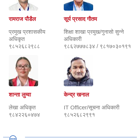
रामराज पौडैल
सूर्य प्रसाद गौतम
प्रमुख प्रशासकीय
शिक्षा शाखा प्रमुख/गुनासो सुन्ने
अधिकृत
अधिकारी
९८५२६८२९८८
९८६२७७७८३४ / ९८१७०३०१९१
शान्ता लुम्वा
केन्द्र खनाल
लेखा अधिकृत
IT Officer/सूचना अधिकारी
९८४२२६०४७४
९८५२६८२९९१