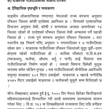
क) याङवरक गाउँपालिकाको संक्षिप्त परिचय
अ. ऐतिहासिक पृष्ठभूमि र नामाकरण
सङ्‌घीय लोकतान्त्रिक गणतन्त्र नेपालको राज्य संरचना अनुसार
पाँचथर जिल्ला कोशी प्रदेशमा अवस्थित छ । विगतको प्रशासनिक
विभाजन अनुसार मेची, कोशी र सगरमाथा अञ्चल अन्तर्गतका १४
जिल्ला रहेको यो प्रदेशको पाँचथर जिल्ला मेची अन्चलमा पर्ने पहाडी
जिल्ला हो । राज्य पुर्न संरचना अनुसार पाँचथर जिल्लामा ८ वटा
स्थानीय तह निमार्ण गरिए अनुसार १ नगरपालिका र ७ गाउँपालिका
रहेका छन । याङवरक गाउँपालिका पाँचथर जिल्लाको सुदुर पूर्वी–उत्तर
क्षेत्रमा रहेको गाउँपालिका हो । साविक पाँचवटा गा.वि.स.हरु
(च्याङथापु, फलैचा, ओयाम, थर्पु र नागी) लाई मिलाएर यस
गाउँपालिकाको निर्माण भएको हो । जसको सिमाना छिमेकी मुलुक
भारतमा समेत जोडिन पुग्दछ । यस गाउँपालिकाको भौगोलिक अवस्थिति
समुन्द्र सतहबाट ६०९ मिटर उचाईको याङवरक ४ खाल्डे नागीदेखि
४५७५ मिटर उचाईको याङवरक २ फलैचाको चुचुरो सम्म फैलिएको छ
।
चीन–तिब्बतबाट आसाम हुदै ई.पू. १५०० तिर नेपाल छिरेका किराँतहरुले
महिसपालहरुलाई विस्थापित गरी लामो समयसम्म उपत्यकामा शासन
गरेका थिए । वि.स. १६२ मा लिच्छवीहरुले राज्यसत्ता लिए पछि उनीहरु