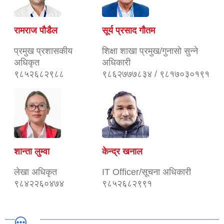
रामराज पौडैल
सूर्य प्रसाद गौतम
प्रमुख प्रशासकीय
शिक्षा शाखा प्रमुख/गुनासो सुन्ने
अधिकृत
अधिकारी
९८५२६८२९८८
९८६२७७७८३४ / ९८१७०३०१९१
शान्ता लुम्वा
केन्द्र खनाल
लेखा अधिकृत
IT Officer/सूचना अधिकारी
९८४२२६०४७४
९८५२६८२९९१