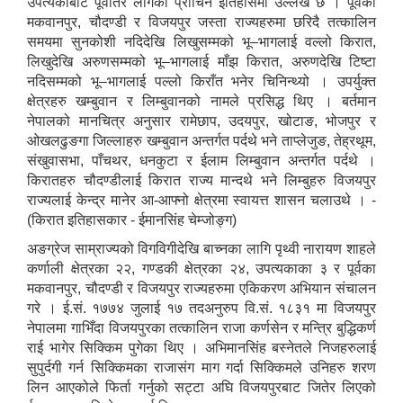
उपत्यकाबाट पूर्वतिर लागेको प्राचिन इतिहासमा उल्लेख छ । पूर्वका
मकवानपुर, चौदण्डी र विजयपुर जस्ता राज्यहरुमा छरिदै तत्कालिन
समयमा सुनकोशी नदिदेखि लिखुसम्मको भू–भागलाई वल्लो किरात,
लिखुदेखि अरुणसम्मको भू–भागलाई माँझ किरात, अरुणदेखि टिष्टा
नदिसम्मको भू–भागलाई पल्लो किराँत भनेर चिनिन्थ्यो । उपर्युक्त
क्षेत्रहरु खम्बुवान र लिम्बुवानको नामले प्रसिद्ध थिए । बर्तमान
नेपालको मानचित्र अनुसार रामेछाप, उदयपुर, खोटाङ, भोजपुर र
ओखलढुङगा जिल्लाहरु खम्बुवान अन्तर्गत पर्दथे भने ताप्लेजुङ, तेह्रथूम,
संखुवासभा, पाँचथर, धनकुटा र ईलाम लिम्बुवान अन्तर्गत पर्दथे ।
किरातहरु चौदण्डीलाई किरात राज्य मान्दथे भने लिम्बुहरु विजयपुर
राज्यलाई केन्द्र मानेर आ-आफ्नो क्षेत्रमा स्वायत्त शासन चलाउथे । -
(किरात इतिहासकार - ईमानसिंह चेम्जोङ्ग)
अङग्रेज साम्राज्यको विगविगीदेखि बाच्नका लागि पृथ्वी नारायण शाहले
कर्णाली क्षेत्रका २२, गण्डकी क्षेत्रका २४, उपत्यकाका ३ र पूर्वका
मकवानपुर, चौदण्डी र विजयपुर राज्यहरुमा एकिकरण अभियान संचालन
गरे । ई.सं. १७७४ जुलाई १७ तदअनुरुप वि.सं. १८३१ मा विजयपुर
नेपालमा गाभिँदा विजयपुरका तत्कालिन राजा कर्णसेन र मन्त्रि बुद्धिकर्ण
राई भागेर सिक्किम पुगेका थिए । अभिमानसिंह बस्नेतले निजहरुलाई
सुपुर्दगी गर्न सिक्किमका राजासंग माग गर्दा सिक्किमले उनिहरु शरण
लिन आएकोले फिर्ता गर्नुको सट्टा अघि विजयपुरबाट जितेर लिएको