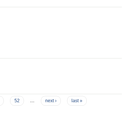
52
…
next ›
last »