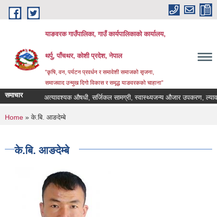
Skip to main content
याङवरक गाउँपालिका, गाउँ कार्यपालिकाको कार्यालय,
थर्पु, पाँचथर, कोशी प्रदेश, नेपाल
“कृषि, वन, पर्यटन प्रवर्धन र समावेशी समाजको सृजना,
समाजवाद उन्मुख दिगो विकास र समृद्ध याङवरकको चाहाना”
समाचार
अत्यावश्यक औषधी, सर्जिकल सामग्री, स्वास्थ्यजन्य औजार उपकरण, ल्याव के
You are here
Home
» के.बि. आङदेम्बे
के.बि. आङदेम्बे