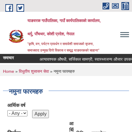
Skip to main content
याङवरक गाउँपालिका, गाउँ कार्यपालिकाको कार्यालय,
थर्पु, पाँचथर, कोशी प्रदेश, नेपाल
“कृषि, वन, पर्यटन प्रवर्धन र समावेशी समाजको सृजना,
समाजवाद उन्मुख दिगो विकास र समृद्ध याङवरकको चाहाना”
समाचार
अत्यावश्यक औषधी, सर्जिकल सामग्री, स्वास्थ्यजन्य औजार उपकरण, ल
You are here
Home
»
विधुतीय शुसासन सेवा
» नमुना फारमहरु
नमुना फारमहरु
आर्थिक वर्ष
आ
र्थि