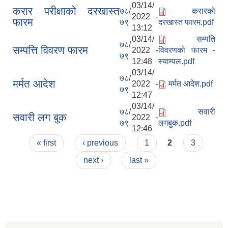
03/14/
करार परीक्षाको दरखास्त
७८/
करारको
2022 -
फारम
७९
दरखास्त फारम.pdf
13:12
03/14/
सम्पति
७८/
सम्पत्ति विवरण फारम
2022 -
विवरणको फारम -
७९
12:48
स्याम्पल.pdf
03/14/
७८/
मर्मत आदेश
2022 -
मर्मत आदेश.pdf
७९
12:47
03/14/
७८/
सवारी
सवारी लग बुक
2022 -
७९
लगबुक.pdf
12:46
Pages
« first
‹ previous
1
2
3
next ›
last »