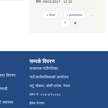
मिति:
09/01/2017 - 12:10
Pages
« first
‹ previous
…
7
8
सम्पर्क विवरण
याङवरक गाउँपालिका
पत्र वितरण
गाउँ कार्यपालिकाको कार्यालय
थर्पु, पाँचथर, कोशी प्रदेश, नेपाल
रणाली
फोन नंः ०२४-४१००४८
स्वास्थ्य
ईमेल ठेगानाः