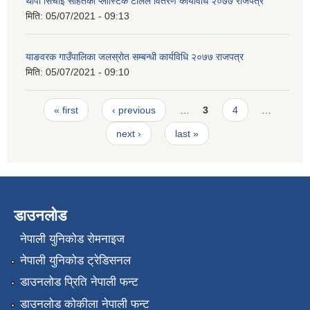
थोपा सिंचाइ सहितको प्लास्टिक टोलेल वितरण कार्यविधि २०७७ राजपत्र
मिति:
05/07/2021 - 09:13
याङवरक गाउँपालिका जलस्रोत सम्बन्धी कार्यविधि २०७७ राजपत्र
मिति:
05/07/2021 - 09:10
Pages
« first
‹ previous
…
3
4
…
next ›
last »
डाउनलोड
नेपाली युनिकोड रोमनाइज
नेपाली युनिकोड ट्रेडिसनल
डाउनलोड प्रिति नेपाली फन्ट
डाउनलोड कोकीला नेपाली फन्ट