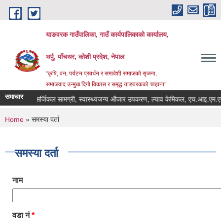
Skip to main content
याङवरक गाउँपालिका, गाउँ कार्यपालिकाको कार्यालय,
थर्पु, पाँचथर, कोशी प्रदेश, नेपाल
“कृषि, वन, पर्यटन प्रवर्धन र समावेशी समाजको सृजना,
समाजवाद उन्मुख दिगो विकास र समृद्ध याङवरकको चाहाना”
समाचार
यक औषधी, सर्जिकल सामग्री, स्वास्थ्यजन्य औजार उपकरण, ल्याव केमिकल, एच.आइ.एम.एस एप त
You are here
Home
» समस्या दर्ता
समस्या दर्ता
नाम
वडा नं
*